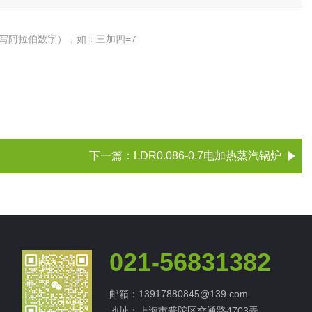
写阿拉伯数字），如：三加四=7
下一篇：
LDR0.086-0.7电加热蒸汽锅炉
021-56831382
邮箱：13917880845@139.com
地址：上海市普陀区交通路4703弄