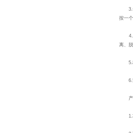
3.
按一
4.
离、
5.
6.
1.功