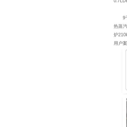
0.7LD
9千瓦
热蒸汽
炉21
用户